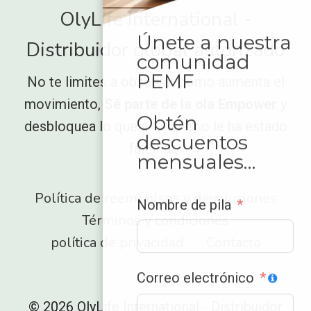
OlyLife International -
Únete a nuestra
Distribuidor global autorizado
comunidad
PEMF
No te limites a observar cómo aumenta el
movimiento,
Sé parte de la ola Empower
y
Obtén
desbloquea lo que a tu cuerpo le ha estado
descuentos
faltando.
mensuales…
Política de reembolsos y devoluciones
Nombre de pila
Términos y condiciones
política de privacidad
Contacto
Correo electrónico
© 2026 OlyLife International - Distribuidor
ZH