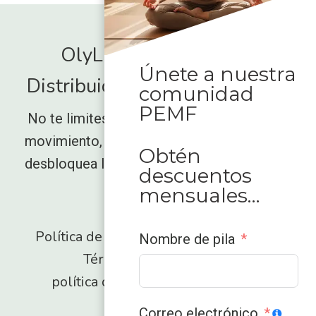
OlyLife International -
Únete a nuestra
Distribuidor global autorizado
comunidad
PEMF
No te limites a observar cómo aumenta el
movimiento,
Sé parte de la ola Empower
y
Obtén
desbloquea lo que a tu cuerpo le ha estado
descuentos
faltando.
mensuales…
Política de reembolsos y devoluciones
Nombre de pila
Términos y condiciones
política de privacidad
Contacto
Correo electrónico