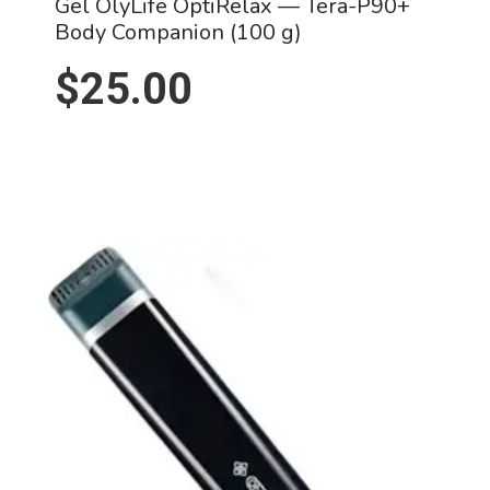
Gel OlyLife OptiRelax — Tera-P90+
Body Companion (100 g)
$
25.00