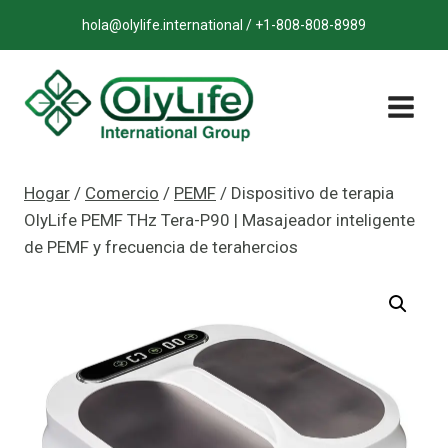
Saltar
hola@olylife.international / +1-808-808-8989
al
contenido
Hogar
/
Comercio
/
PEMF
/
Dispositivo de terapia
OlyLife PEMF THz Tera-P90 | Masajeador inteligente
de PEMF y frecuencia de terahercios