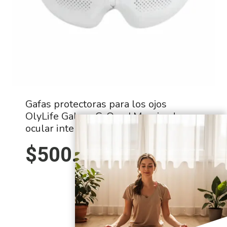
Gafas protectoras para los ojos
OlyLife Galaxy G-One | Masajeador
ocular inteligente PEMF
$
500.00