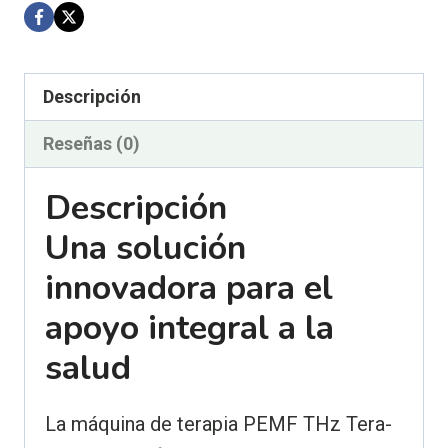
|
Smart
PEMF
Descripción
and
Terahertz
Reseñas (0)
Frequency
Descripción
Massager
Una solución
innovadora para el
apoyo integral a la
salud
La máquina de terapia PEMF THz Tera-