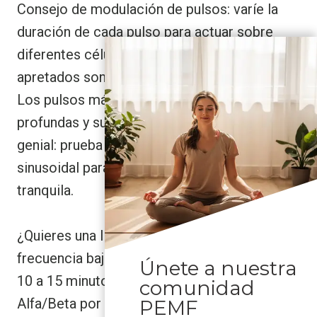
Consejo de modulación de pulsos: varíe la
duración de cada pulso para actuar sobre
diferentes células. Los pulsos cortos y
apretados son para una estimulación rápida.
Los pulsos más largos alcanzan capas más
profundas y suaves. Ah, y aquí tienes un truco
genial: prueba un pulso corto con una onda
sinusoidal para una sesión enérgica pero
tranquila.
¿Quieres una lista rápida? Empieza con una
frecuencia baja. Aumenta 1-2 Hz. Prueba de
Únete a nuestra
10 a 15 minutos. Ajusta la frecuencia
comunidad
Alfa/Beta por la mañana y la Delta/Theta por
PEMF