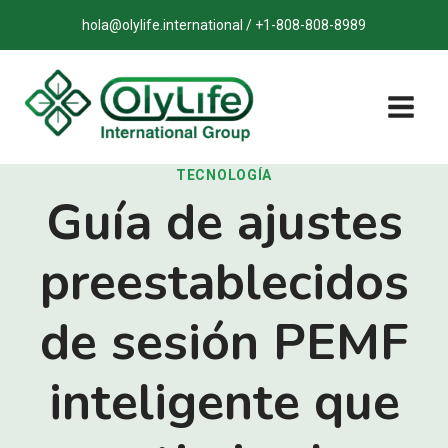
Saltar
hola@olylife.international / +1-808-808-8989
al
contenido
TECNOLOGÍA
Guía de ajustes
preestablecidos
de sesión PEMF
inteligente que