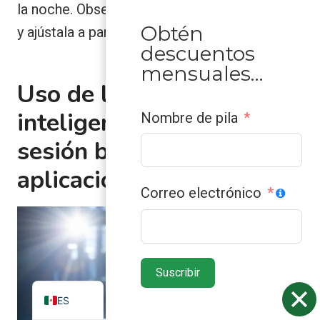
la noche. Observa cómo responde tu cuerpo
Obtén
y ajústala a partir de ahí. Relájate. Respira.
descuentos
mensuales…
Uso de la interfaz PEMF
inteligente y el control de
Nombre de pila
sesión basado en
aplicaciones
Correo electrónico
ZH
VN
Suscribir
EN
ES