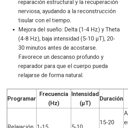
reparación estructural y la recuperación
nerviosa, ayudando a la reconstrucción
tisular con el tiempo.
Mejora del sueño: Delta (1-4 Hz) y Theta
(4-8 Hz), baja intensidad (5-10 μT), 20-
30 minutos antes de acostarse.
Favorece un descanso profundo y
reparador para que el cuerpo pueda
relajarse de forma natural.
Frecuencia
Intensidad
Programar
Duración
(Hz)
(μT)
A
15-20
e
Relajación
1-15
5-10