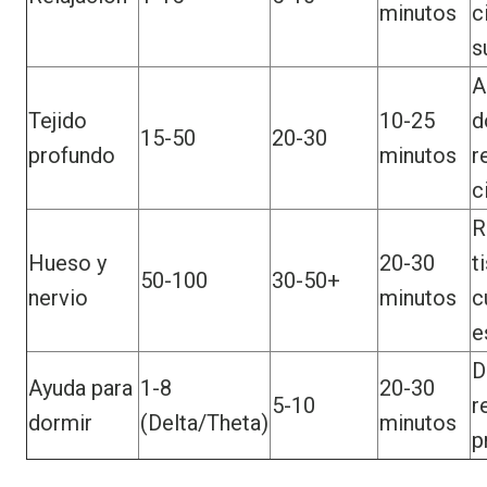
minutos
c
s
A
Tejido
10-25
d
15-50
20-30
profundo
minutos
r
c
R
Hueso y
20-30
t
50-100
30-50+
nervio
minutos
c
e
D
Ayuda para
1-8
20-30
5-10
r
dormir
(Delta/Theta)
minutos
p