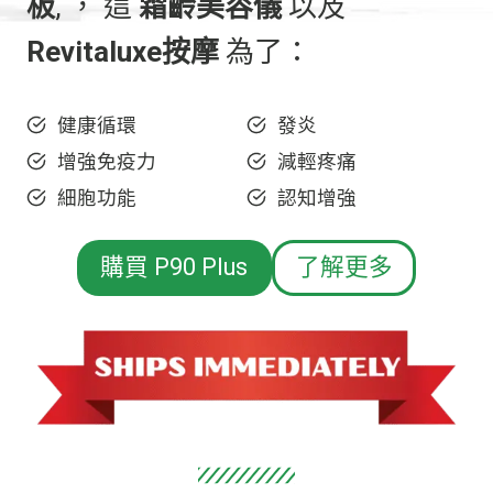
板
, ， 這
霜齡美容儀
以及
Revitaluxe按摩
為了：
健康循環
發炎
增強免疫力
減輕疼痛
細胞功能
認知增強
購買 P90 Plus
了解更多