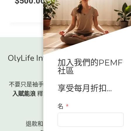
$
500.00
OlyLife International - 授權全球
加入我們的PEMF
經銷商
社區
不要只是袖手旁觀，看著這場運動興起。,
加
享受每月折扣…
入賦能浪
釋放你身體一直以來所缺少的能
量。.
名
退款和退貨政策
條款與條件