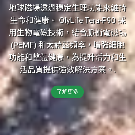
地球磁場透過穩定生理功能來維持
生命和健康。 OlyLife Tera-P90 採
用生物電磁技術，結合脈衝電磁場
(PEMF) 和太赫茲頻率，增強細胞
功能和整體健康，為提升活力和生
活品質提供強效解決方案。.
了解更多