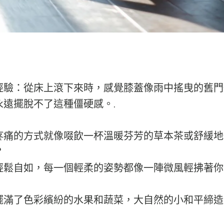
經驗：從床上滾下來時，感覺膝蓋像雨中搖曳的舊門
永遠擺脫不了這種僵硬感。.
疼痛的方式就像啜飲一杯溫暖芬芳的草本茶或舒緩地
？
輕鬆自如，每一個輕柔的姿勢都像一陣微風輕拂著你
擺滿了色彩繽紛的水果和蔬菜，大自然的小和平締造