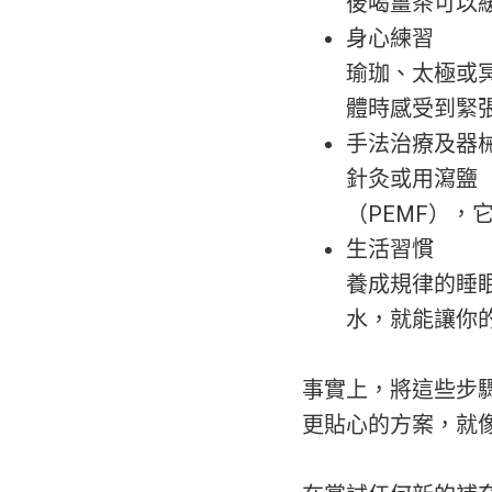
後喝薑茶可以緩
身心練習
瑜珈、太極或
體時感受到緊
手法治療及器
針灸或用瀉鹽
（PEMF），
生活習慣
養成規律的睡
水，就能讓你
事實上，將這些步
更貼心的方案，就