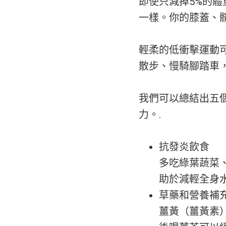
即使只減掉5%的
一樣。你的膝蓋、
輕柔的低衝擊運動
散步、慢騎腳踏車
我們可以總結出五
力。.
抗發炎飲食
多吃綠葉蔬菜、
助於減輕全身水
草藥和營養補
薑黃（薑黃素