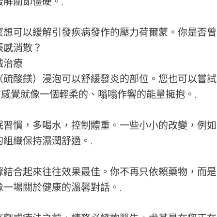
解關節僵硬。.
冥想可以緩解引發疾病發作的壓力荷爾蒙。你是否曾
張感消散？
械治療
（硫酸鎂）浸泡可以舒緩發炎的部位。您也可以嘗試
它感覺就像一個輕柔的、嗡嗡作響的能量擁抱。.
眠習慣，多喝水，控制體重。一些小小的改變，例如
的組織保持濕潤舒適。.
驟結合起來往往效果最佳。你不再只依賴藥物，而是
像一場關於健康的溫馨對話。.