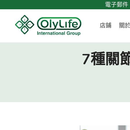
跳
電子郵件：H
至
內
店鋪
關
容
7種關