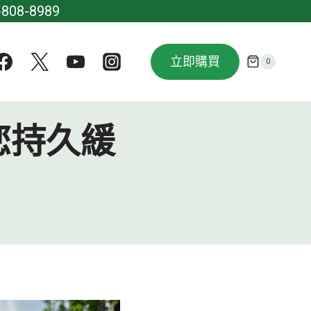
08-8989
立即購買
0
您持久緩