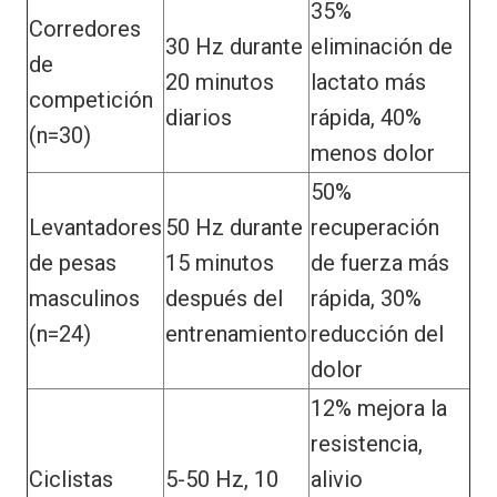
35%
Corredores
30 Hz durante
eliminación de
de
20 minutos
lactato más
competición
diarios
rápida, 40%
(n=30)
menos dolor
50%
Levantadores
50 Hz durante
recuperación
de pesas
15 minutos
de fuerza más
masculinos
después del
rápida, 30%
(n=24)
entrenamiento
reducción del
dolor
12% mejora la
resistencia,
Ciclistas
5-50 Hz, 10
alivio