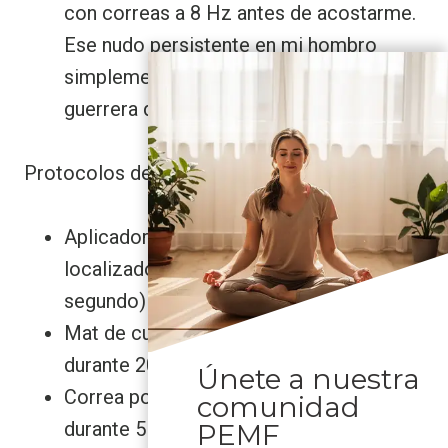
con correas a 8 Hz antes de acostarme.
Ese nudo persistente en mi hombro
simplemente desapareció. Priya,
guerrera de oficina
Protocolos de dosificación
Aplicador localizado (tratamiento
localizado): 8–12 Hz (ciclos por
segundo) durante 10–15 minutos
Mat de cuerpo entero: 15–20 Hz
durante 20–30 minutos
Únete a nuestra
Correa portátil: 10 Hz, dos veces al día
comunidad
durante 5 minutos cada vez
PEMF