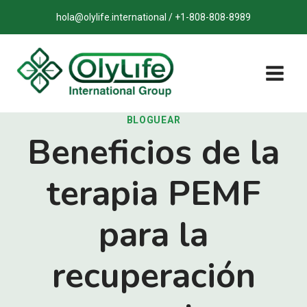
Saltar
hola@olylife.international / +1-808-808-8989
al
contenido
BLOGUEAR
Beneficios de la
terapia PEMF
para la
recuperación