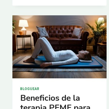
OJOS
GALAXY
G-
ONE
BLOGUEAR
Beneficios de la
terapia PEMF para