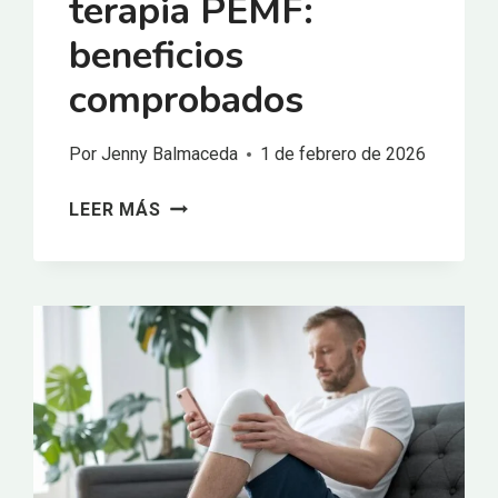
terapia PEMF:
beneficios
comprobados
Por
Jenny Balmaceda
1 de febrero de 2026
TERAPIA
LEER MÁS
DE
TERAHERCIOS
FRENTE
A
TERAPIA
PEMF:
BENEFICIOS
COMPROBADOS