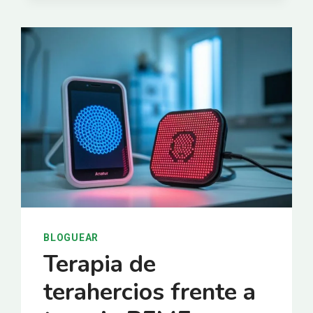
MICROCORRIENTE
DE
FRECUENCIA
ESPECÍFICA
ACELERA
LA
RECUPERACIÓN.
BLOGUEAR
Terapia de
terahercios frente a