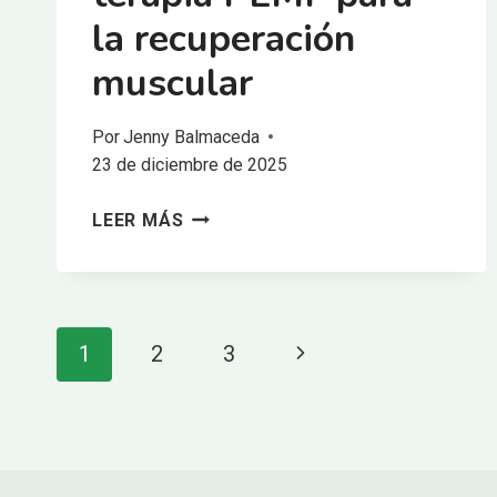
la recuperación
muscular
Por
Jenny Balmaceda
23 de diciembre de 2025
BENEFICIOS
LEER MÁS
DE
LA
TERAPIA
PEMF
Navegación
Página
1
2
3
PARA
de
LA
siguiente
RECUPERACIÓN
página
MUSCULAR