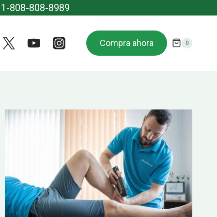
 1-808-808-8989
Compra ahora
0