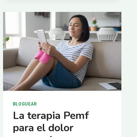
DE
ONDAS
DE
CHOQUE
MEJORAN
LOS
RESULTADOS
DE
LA
REHABILITACIÓN.
BLOGUEAR
La terapia Pemf
para el dolor