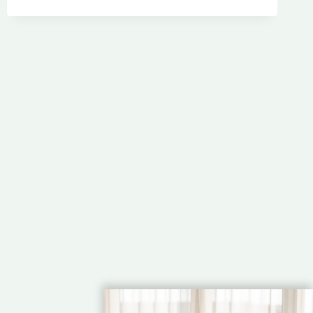
DE
ONDAS
DE
TERAHERCIOS
PARA
LA
REGENERACIÓN
CELULAR
AYUDA
A
LA
REPARACIÓN