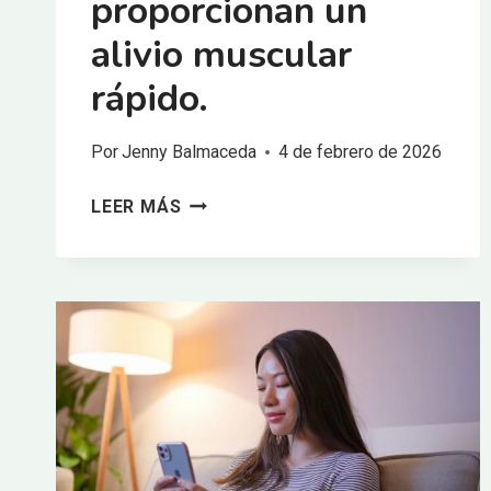
proporcionan un
alivio muscular
rápido.
Por
Jenny Balmaceda
4 de febrero de 2026
LOS
LEER MÁS
DISPOSITIVOS
DE
TERAPIA
PERCUSIVA
PROPORCIONAN
UN
ALIVIO
MUSCULAR
RÁPIDO.