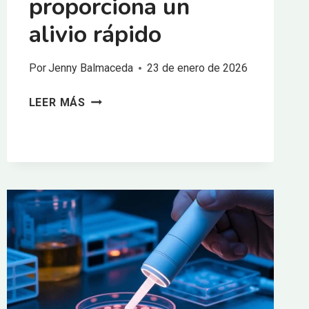
proporciona un
alivio rápido
Por
Jenny Balmaceda
23 de enero de 2026
LA
LEER MÁS
TERAPIA
PEMF
PARA
EL
DOLOR
PROPORCIONA
UN
ALIVIO
RÁPIDO