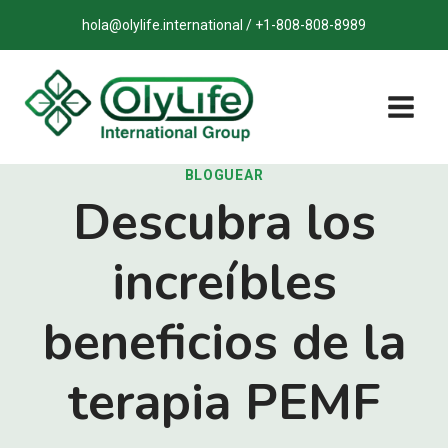
Saltar
hola@olylife.international / +1-808-808-8989
al
contenido
BLOGUEAR
Descubra los
increíbles
beneficios de la
terapia PEMF