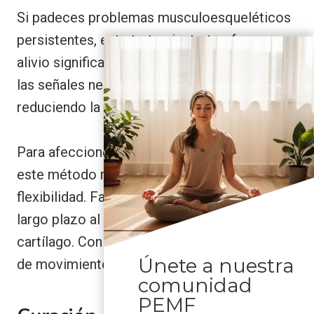
Si padeces problemas musculoesqueléticos
persistentes, este tratamiento te ofrece un
alivio significativo. La terapia actúa calmando
las señales nerviosas hiperactivas y
reduciendo la inflamación en todo el cuerpo.
Para afecciones articulares como la artritis,
este método reduce la rigidez y mejora la
flexibilidad. Favorece la salud articular a
largo plazo al optimizar la nutrición del
cartílago. Con el uso constante, su amplitud
Únete a nuestra
de movimiento puede mejorar notablemente.
comunidad
PEMF