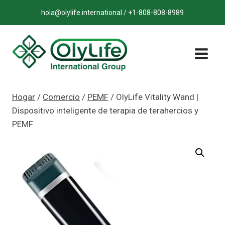
Saltar
hola@olylife.international / +1-808-808-8989
al
contenido
Hogar
/
Comercio
/
PEMF
/
OlyLife Vitality Wand |
Dispositivo inteligente de terapia de terahercios y
PEMF