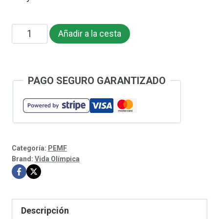
Cantidad
Añadir a la cesta
OlyLife
Vitality
Wand
PAGO SEGURO GARANTIZADO
|
Smart
Terahertz
and
Categoría:
PEMF
PEMF
Brand:
Vida Olímpica
Therapy
Device
Descripción