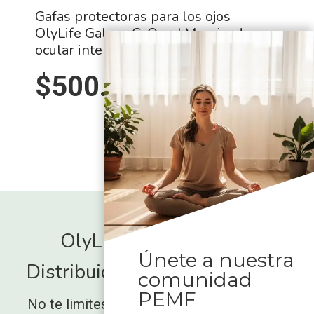
Gafas protectoras para los ojos
OlyLife Galaxy G-One | Masajeador
ocular inteligente PEMF
$
500.00
OlyLife International -
Únete a nuestra
Distribuidor global autorizado
comunidad
PEMF
No te limites a observar cómo aumenta el