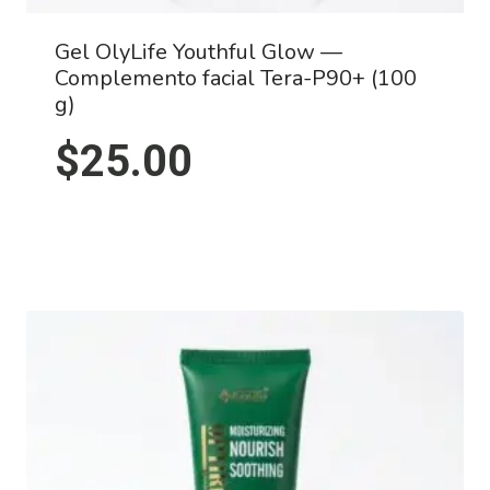
Gel OlyLife Youthful Glow —
Complemento facial Tera-P90+ (100
g)
$
25.00