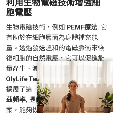
利用生物電磁技術增強細
胞電壓
生物電磁技術，例如
PEMF療法
, 它
有助於在細胞層面為身體補充能
量。透過發送溫和的電磁脈衝來恢
復細胞的自然電壓，它可以促進能
量產生、減少發炎並加速癒合。
OlyLife Tera-P90
透過結合進一步
擴展了這一點
脈衝電磁場
和
太赫
茲頻率
, 提供了強效的協同解決方
案，能夠恢復細胞功能！