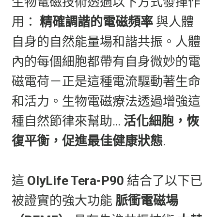
生物電磁技術透過以下方式發揮作
用：
精確調諧的電磁頻率
與人體
自身的自然能量場和諧共振。人體
內的每個細胞都帶有自身微妙的電
磁電荷－正是這種電流驅動著生命
和活力。生物電磁療法透過增強這
種自然節律來幫助…
活化細胞，恢
復平衡，促進最佳健康狀態
.
這
OlyLife Tera-P90
結合了以下已
被證實的強大功能
脈衝電磁場