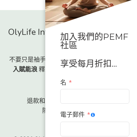
OlyLife International - 授權全球
加入我們的PEMF
經銷商
社區
不要只是袖手旁觀，看著這場運動興起。,
加
享受每月折扣…
入賦能浪
釋放你身體一直以來所缺少的能
量。.
名
退款和退貨政策
條款與條件
隱私權政策
接觸
電子郵件
ES