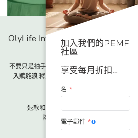
OlyLife International - 授權全球
加入我們的PEMF
經銷商
社區
不要只是袖手旁觀，看著這場運動興起。,
加
享受每月折扣…
入賦能浪
釋放你身體一直以來所缺少的能
量。.
名
退款和退貨政策
條款與條件
隱私權政策
接觸
電子郵件
ES