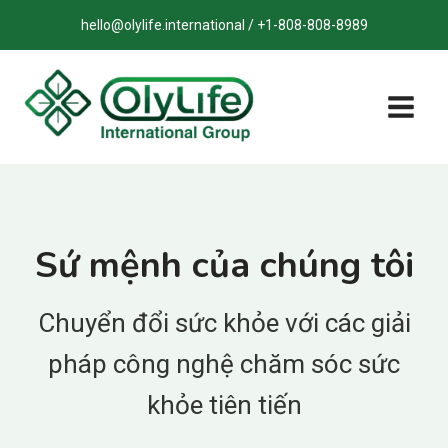
Bỏ
hello@olylife.international / +1-808-808-8989
qua
nội
dung
Sứ mệnh của chúng tôi
Chuyển đổi sức khỏe với các giải
pháp công nghệ chăm sóc sức
khỏe tiên tiến