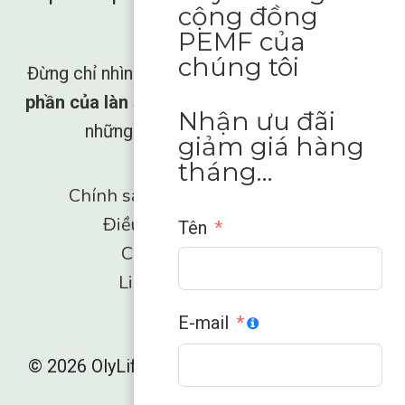
cộng đồng
quyền
PEMF của
chúng tôi
Đừng chỉ nhìn phong trào trỗi dậy,
hãy là một
phần của làn sóng Trao quyền
và giải phóng
Nhận ưu đãi
những gì cơ thể bạn còn thiếu.
giảm giá hàng
tháng…
Chính sách hoàn tiền và trả hàng
Điều khoản và Điều kiện
Tên
Chính sách bảo mật
Liên hệ với chúng tôi
E-mail
© 2026 OlyLife International - Nhà phân phối
ZH
toàn cầu
ES