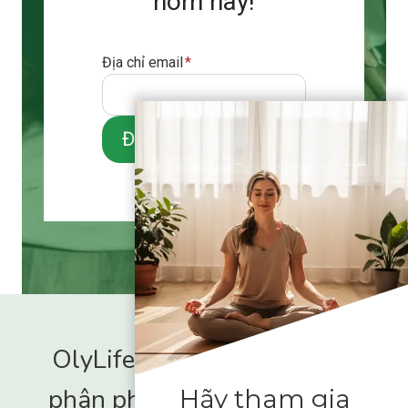
hôm nay!
Địa chỉ email
*
Đặt mua
OlyLife International - Nhà
phân phối toàn cầu được ủy
Hãy tham gia