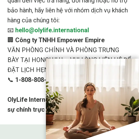
quan đến việc trả hàng, đổi hàng hoặc hỗ trợ
bảo hành, hãy liên hệ với nhóm dịch vụ khách
hàng của chúng tôi:
📧
hello@olylife.international
🏢
Công ty TNHH Empower Empire
VĂN PHÒNG CHÍNH VÀ PHÒNG TRƯNG
BÀY TẠI HONOLULU – VUI LÒNG LIÊN HỆ ĐỂ
ĐẶT LỊCH HẸN
📞
1-808-808-8989
OlyLife International – Sức khỏe đích thực,
sự chính trực đích thực.