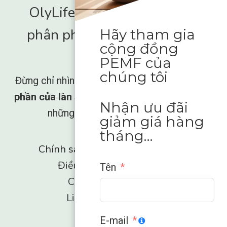
OlyLife International - Nhà
phân phối toàn cầu được ủy
Hãy tham gia
cộng đồng
quyền
PEMF của
chúng tôi
Đừng chỉ nhìn phong trào trỗi dậy,
hãy là một
phần của làn sóng Trao quyền
và giải phóng
Nhận ưu đãi
những gì cơ thể bạn còn thiếu.
giảm giá hàng
tháng…
Chính sách hoàn tiền và trả hàng
Điều khoản và Điều kiện
Tên
Chính sách bảo mật
Liên hệ với chúng tôi
E-mail