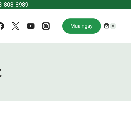
8-808-8989
Mua ngay
0
t