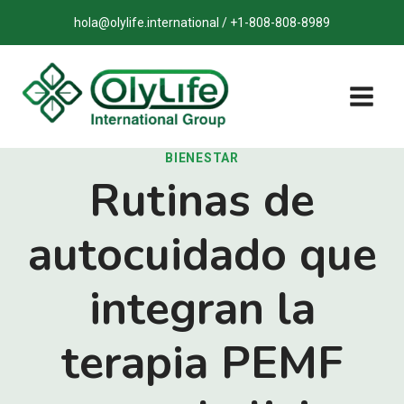
Saltar
hola@olylife.international / +1-808-808-8989
al
contenido
BIENESTAR
Rutinas de
autocuidado que
integran la
terapia PEMF