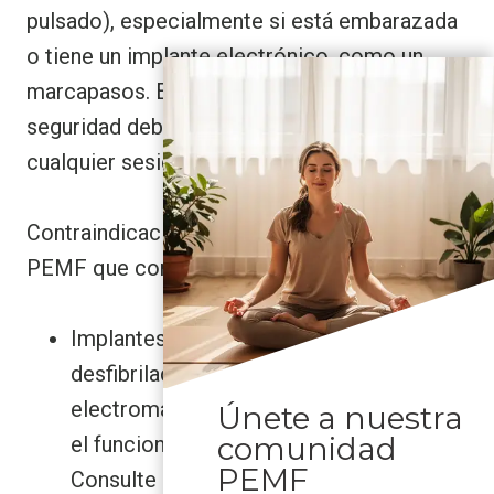
pulsado), especialmente si está embarazada
o tiene un implante electrónico, como un
marcapasos. Estas comprobaciones de
seguridad deben realizarse primero, antes de
cualquier sesión en casa.
Contraindicaciones comunes de la terapia
PEMF que conviene conocer:
Implantes electrónicos (marcapasos,
desfibriladores): los campos
electromagnéticos pueden interferir con
Únete a nuestra
comunidad
el funcionamiento de estos dispositivos.
PEMF
Consulte primero con su cardiólogo.