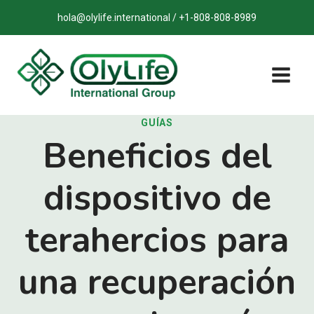
Saltar
hola@olylife.international / +1-808-808-8989
al
contenido
GUÍAS
Beneficios del
dispositivo de
terahercios para
una recuperación