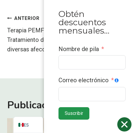
Obtén
Navegación
ANTERIOR
PRÓXIMO
descuentos
de
mensuales…
Terapia PEMF:
Descubra cuánto
entradas
Tratamiento de
tiempo tarda en
Nombre de pila
diversas afecciones
hacer efecto la
terapia PEMF
Correo electrónico
ZH
Publicaciones similares
VN
Suscribir
EN
ES