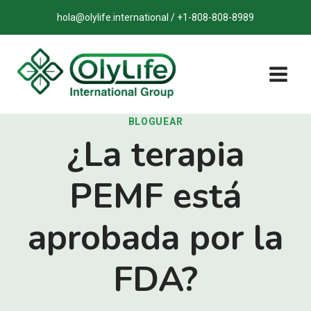
Saltar
hola@olylife.international / +1-808-808-8989
al
contenido
BLOGUEAR
¿La terapia
PEMF está
aprobada por la
FDA?