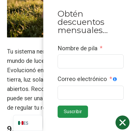
Obtén
descuentos
mensuales…
Nombre de pila
Tu sistema nervioso no evolucionó en un
mundo de luces fluorescentes y cemento.
Evolucionó en la naturaleza, rodeado de
Correo electrónico
tierra, luz solar, aire fresco y espacios
abiertos. Reconectar con estos elementos
ZH
puede ser una de las maneras más efectivas
VN
de regular tu respuesta al estrés.
Suscribir
EN
ES
9. Puesta a tierra y conexión a