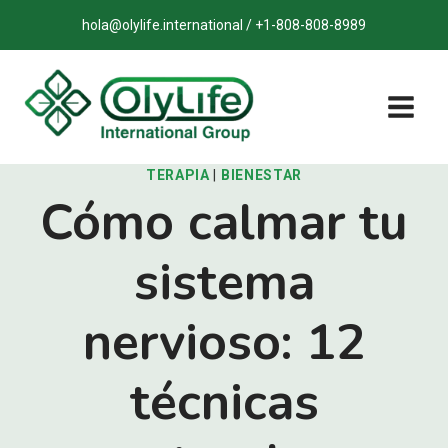
Saltar
hola@olylife.international / +1-808-808-8989
al
contenido
TERAPIA
|
BIENESTAR
Cómo calmar tu
sistema
nervioso: 12
técnicas