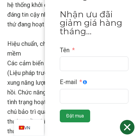
hệ thống khởi động. Những chi tiết nhỏ nhưng
Nhận ưu đãi
đáng tin cậy như vậy giúp bạn biết rằng mọi
giảm giá hàng
thứ đang hoạt động tốt.
tháng…
Hiệu chuẩn, chẩn đoán và cập nhật phần
Tên
mềm
Các cảm biến này hỗ trợ liệu pháp PEMF
(Liệu pháp trường điện từ xung), sử dụng các
E-mail
xung năng lượng điện từ ngắn để hỗ trợ phục
hồi. Chức năng chẩn đoán tích hợp theo dõi
ZH
tình trạng hoạt động của cảm biến và gửi ghi
ES
chú bảo trì qua ứng dụng. Việc hiệu chuẩn
Đặt mua
EN
thường cần thiết sau mỗi 6 đến 12 tháng, hãy
VN
thực hiện hiệu chuẩn có hướng dẫn khi ứng