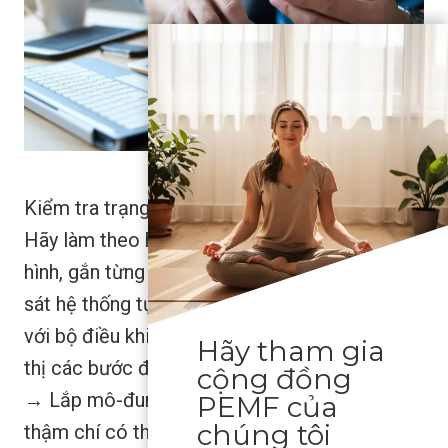
Kiểm tra trạng thái và khởi động hiển thị
Hãy làm theo hướng dẫn thiết lập trên màn
hình, gắn từng mô-đun vào đúng vị trí và quan
sát hệ thống tự động ghép nối các cảm biến
với bộ điều khiển trung tâm. Ứng dụng sẽ hiển
Hãy tham gia
thị các bước đơn giản như "Chạm vào Bắt đầu
cộng đồng
→ Lắp mô-đun → Ghép nối hoàn tất." Bạn
PEMF của
chúng tôi
thậm chí có thể nghe thấy tiếng vo ve nhẹ khi