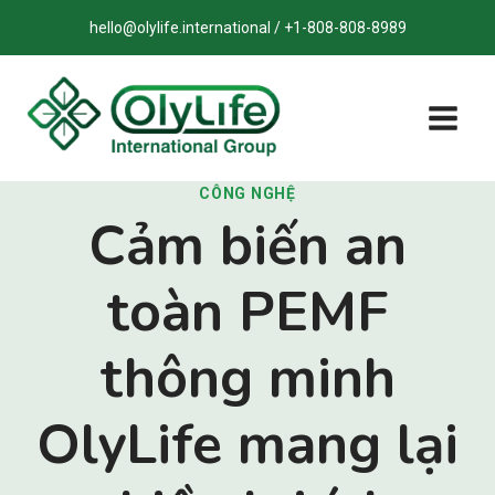
Bỏ
hello@olylife.international / +1-808-808-8989
qua
nội
dung
CÔNG NGHỆ
Cảm biến an
toàn PEMF
thông minh
OlyLife mang lại