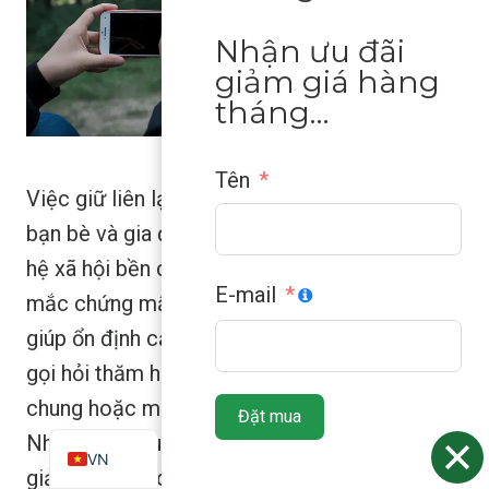
Nhận ưu đãi
giảm giá hàng
tháng…
Tên
Việc giữ liên lạc thường xuyên và sát cánh với
bạn bè và gia đình rất quan trọng. Mối quan
hệ xã hội bền chặt có thể làm giảm nguy cơ
E-mail
mắc chứng mất trí nhớ và đột quỵ, đồng thời
giúp ổn định cảm xúc hơn. Hãy thử một cuộc
ZH
gọi hỏi thăm hàng tuần đơn giản, một bữa ăn
ES
chung hoặc một tách cà phê với hàng xóm.
Đặt mua
EN
Những thói quen nhỏ, đều đặn như vậy sẽ làm
VN
giảm cảm giác cô đơn và cải thiện tâm trạng