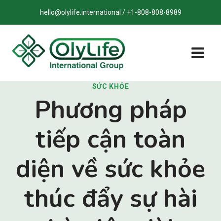
Bỏ
hello@olylife.international / +1-808-808-8989
qua
nội
dung
SỨC KHỎE
Phương pháp
tiếp cận toàn
diện về sức khỏe
thúc đẩy sự hài