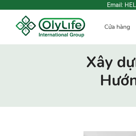
Bỏ
Email: HE
qua
nội
Cửa hàng
dung
Xây dự
Hướn