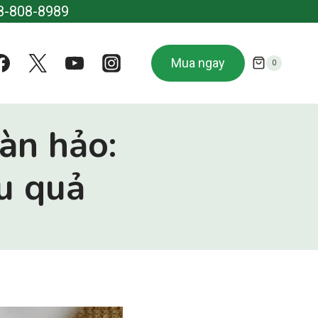
8-808-8989
Mua ngay
0
àn hảo:
u quả