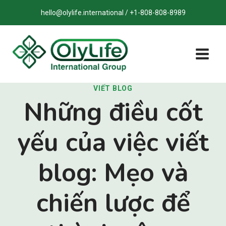
Bỏ
hello@olylife.international / +1-808-808-8989
qua
nội
dung
VIẾT BLOG
Những điều cốt
yếu của việc viết
blog: Mẹo và
chiến lược để