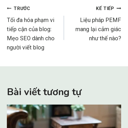
Điều
TRƯỚC
KẾ TIẾP
hướng
Tối đa hóa phạm vi
Liệu pháp PEMF
bài
tiếp cận của blog:
mang lại cảm giác
Mẹo SEO dành cho
như thế nào?
viết
người viết blog
Bài viết tương tự