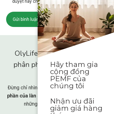
duyệt này cho lần bình luận kế tiếp của tôi.
OlyLife International - Nhà
phân phối toàn cầu được ủy
Hãy tham gia
cộng đồng
quyền
PEMF của
chúng tôi
Đừng chỉ nhìn phong trào trỗi dậy,
hãy là một
phần của làn sóng Trao quyền
và giải phóng
Nhận ưu đãi
những gì cơ thể bạn còn thiếu.
giảm giá hàng