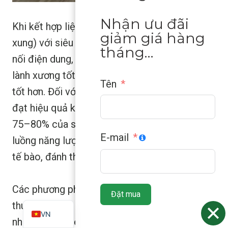
Nhận ưu đãi
Khi kết hợp liệu pháp PEMF (Trường điện từ
giảm giá hàng
xung) với siêu âm cường độ thấp hoặc ghép
tháng…
nối điện dung, bạn thường thấy hiệu quả chữa
lành xương tốt tương đương, hoặc thậm chí
Tên
tốt hơn. Đối với những vết gãy khó lành, PEMF
đạt hiệu quả khoảng 85–90% so với khoảng
75–80% của siêu âm. Nó giống như một
E-mail
luồng năng lượng nhẹ nhàng thì thầm vào các
tế bào, đánh thức chúng.
ZH
ES
Các phương pháp truyền thống, như phẫu
Đặt mua
EN
thuật hoặc bó bột nhiều tuần, đều có những
VN
nhược điểm riêng: nguy cơ nhiễm trùng, tổn