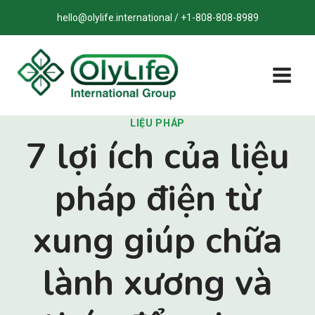
Bỏ
hello@olylife.international / +1-808-808-8989
qua
nội
dung
LIỆU PHÁP
7 lợi ích của liệu
pháp điện từ
xung giúp chữa
lành xương và