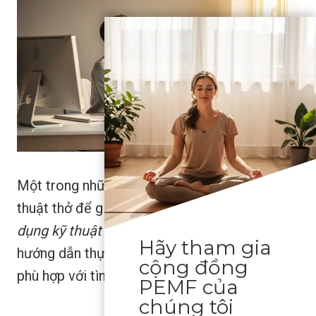
Một trong những câu hỏi phổ biến nhất về kỹ
thuật thở để giảm căng thẳng là:
Tôi nên sử
dụng kỹ thuật nào và khi nào?
Dưới đây là
Hãy tham gia
hướng dẫn thực tế về cách lựa chọn kỹ thuật
cộng đồng
phù hợp với tình huống của bạn.
PEMF của
chúng tôi