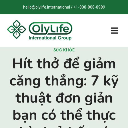
Bỏ
hello@olylife.international / +1-808-808-8989
qua
nội
dung
SỨC KHỎE
Hít thở để giảm
căng thẳng: 7 kỹ
thuật đơn giản
bạn có thể thực