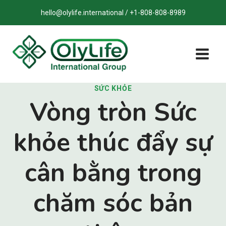
Bỏ
hello@olylife.international / +1-808-808-8989
qua
nội
dung
SỨC KHỎE
Vòng tròn Sức
khỏe thúc đẩy sự
cân bằng trong
chăm sóc bản