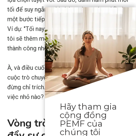
tối để suy ngẫm: ghi nhận một sự thay đổi và
một bước tiếp theo cần thực hiện.
Ví dụ: "Tối nay: hít thở chậm rãi hơn; ngày mai
tôi sẽ thêm một phút thở ra có ý thức." Những
thành công nhỏ sẽ tích lũy dần.
À, và điều cuối cùng: hãy coi đây như một
cuộc trò chuyện với chính mình. Hãy tò mò,
đừng chỉ trích. Tuần này bạn sẽ thử làm một
việc nhỏ nào?
Hãy tham gia
cộng đồng
Vòng tròn Sức khỏe thúc
PEMF của
chúng tôi
đẩy sự cân bằng trong