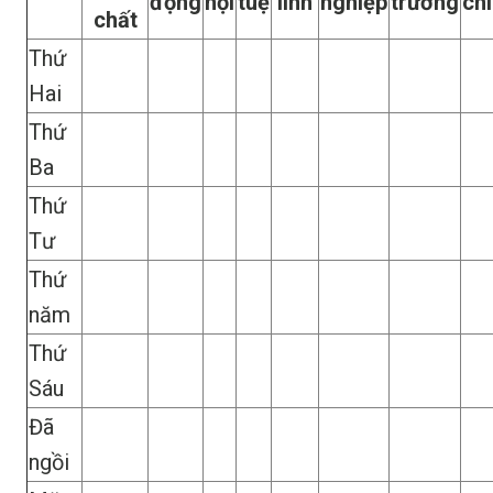
động
hội
tuệ
linh
nghiệp
trường
ch
chất
Thứ
Hai
Thứ
Ba
Thứ
Tư
Thứ
năm
Thứ
Sáu
Đã
ngồi