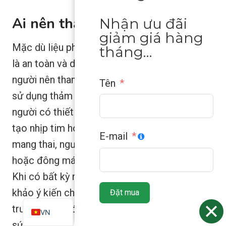
Ai nên thận trọng?
Nhận ưu đãi
giảm giá hàng
Mặc dù liệu pháp PEMF nhìn chung được coi
tháng…
là an toàn và dung nạp tốt, nhưng một số
người nên tham khảo ý kiến bác sĩ trước khi
Tên
sử dụng thảm PEMF. Điều này bao gồm những
người có thiết bị điện tử cấy ghép (như máy
tạo nhịp tim hoặc máy bơm insulin), phụ nữ
E-mail
mang thai, người mắc các rối loạn chảy máu
hoặc đông máu, và những người đã ghép tạng.
ZH
Khi có bất kỳ nghi ngờ nào, hãy luôn tham
ES
khảo ý kiến chuyên gia chăm sóc sức khỏe
Đặt mua
EN
trước khi bắt đầu bất kỳ liệu pháp chăm sóc
VN
sức khỏe mới nào.