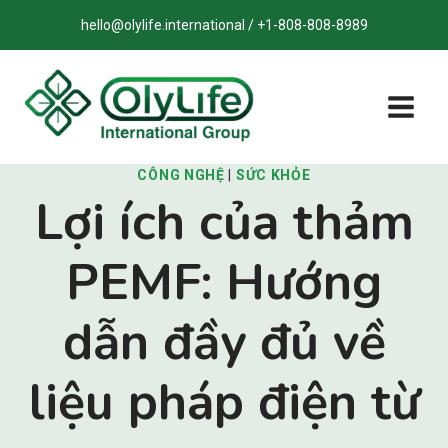
Bỏ
hello@olylife.international / +1-808-808-8989
qua
nội
dung
CÔNG NGHỆ
|
SỨC KHỎE
Lợi ích của thảm
PEMF: Hướng
dẫn đầy đủ về
liệu pháp điện từ