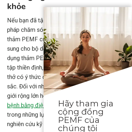
khỏe
Nếu bạn đã tập yoga, thiền hoặc các phương
pháp chăm sóc sức khỏe toàn diện khác,
thảm PEMF có thể là một công cụ hữu ích bổ
sung cho bộ dụng cụ của bạn. Nhiều người sử
dụng thảm PEMF làm nền tảng cho việc luyện
tập thiền định, kết hợp lợi ích điện từ với hơi
thở có ý thức để có trải nghiệm phục hồi sâu
sắc. Đối với những người quan tâm đến thế
giới rộng lớn hơn của...
các phương pháp chữa
Hãy tham gia
bệnh bằng điện từ
, Tấm thảm PEMF là một
cộng đồng
trong những lựa chọn dễ tiếp cận và được
PEMF của
nghiên cứu kỹ lưỡng nhất hiện có.
chúng tôi